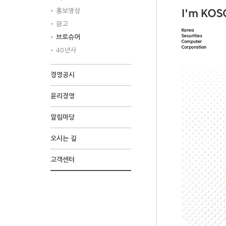
홍보영상
광고
브로슈어
40년사
경영공시
윤리경영
알림마당
오시는 길
고객센터