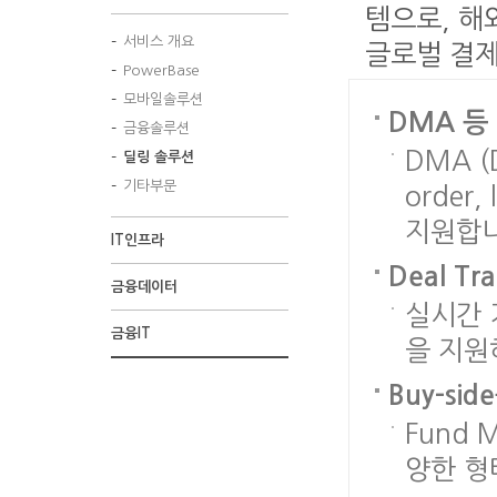
템으로, 해외 
서비스 개요
글로벌 결제
PowerBase
모바일솔루션
DMA 등
금융솔루션
DMA (D
딜링 솔루션
기타부문
order,
지원합니
IT인프라
Deal 
금융데이터
실시간 
금융IT
을 지원
Buy-s
Fund 
양한 형