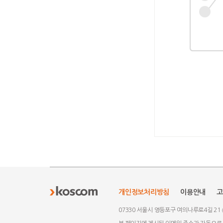
Market
Market
Global
Settlement
Investors
KOSMOS
STP
Bloomberg
Investor
Data
Asssociated
Intranet
Link
Power
KRX
KSD
OASYS
SetticNet
HUB
-
-
Base
I/F
DF
Offshore
Confirmation
개인정보처리방침
이용안내
고
System
07330 서울시 영등포구 여의나루로4길 21