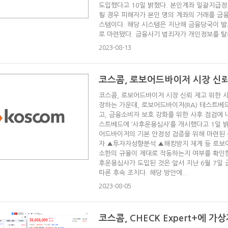
도입했다고 10일 밝혔다. 본인계좌 일괄지급정
될 경우 피해자가 본인 명의 계좌의 거래를 금
스템이다. 해당 시스템은 지난해 금융당국이 발
로 마련됐다. 금융사기 범죄자가 개인정보를 탈취
2023-08-13
코스콤, 로보어드바이저 시장 신뢰
코스콤, 로보어드바이저 시장 신뢰 제고 위한 
장하는 가운데, 로보어드바이저(RA) 테스트베
고, 금융소비자 보호 강화를 위한 사후 점검에
스트베드에 ‘사후운용심사’를 개시했다고 1일 
어드바이저의 기본 안정성 검증을 위해 마련된 
자 ▲투자자성향분석 ▲해킹방지 체계 등 로보
소한의 규율이 제대로 작동하는지 여부를 확인
후운용심사가 도입된 것은 앞서 지난 6월 7일 
따른 후속 조치다. 해당 방안에...
2023-08-05
코스콤, CHECK Expert+에 