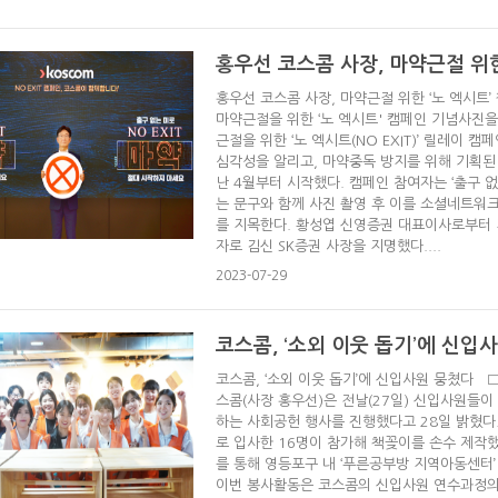
홍우선 코스콤 사장, 마약근절 위한
홍우선 코스콤 사장, 마약근절 위한 ‘노 엑시트
마약근절을 위한 ‘노 엑시트' 캠페인 기념사진을
근절을 위한 ‘노 엑시트(NO EXIT)’ 릴레이
심각성을 알리고, 마약중독 방지를 위해 기획된
난 4월부터 시작했다. 캠페인 참여자는 ‘출구 없는
는 문구와 함께 사진 촬영 후 이를 소셜네트워크
를 지목한다. 황성엽 신영증권 대표이사로부터 
자로 김신 SK증권 사장을 지명했다....
2023-07-29
코스콤, ‘소외 이웃 돕기’에 신입
코스콤, ‘소외 이웃 돕기’에 신입사원 뭉쳤다 □
스콤(사장 홍우선)은 전날(27일) 신입사원들이
하는 사회공헌 행사를 진행했다고 28일 밝혔다
로 입사한 16명이 참가해 책꽂이를 손수 제작
를 통해 영등포구 내 ‘푸른공부방 지역아동센터’
이번 봉사활동은 코스콤의 신입사원 연수과정의