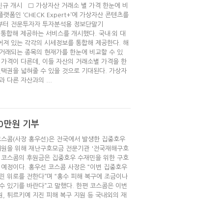
스 신규 개시 □ 가상자산 거래소 별 가격 한눈에 비
폼인 ‘CHECK Expert+’에 가상자산 콘텐츠를
달부터 전문투자자 투자분석용 정보단말기
를 통합해 제공하는 서비스를 개시했다. 국내·외 대
져 있는 각각의 시세정보를 통합해 제공한다. 해
거래되는 종목의 현재가를 한눈에 비교할 수 있
 가격이 다른데, 이들 자산의 거래소별 가격을 한
선택권을 넓혀줄 수 있을 것으로 기대된다. 가상자
 다른 자산과의 ...
00만원 기부
 코스콤(사장 홍우선)은 전국에서 발생한 집중호우
지원을 위해 재난구호모금 전문기관 '전국재해구호
. 코스콤의 후원금은 집중호우 수재민을 위한 구호
 예정이다. 홍우선 코스콤 사장은 “이번 집중호우
린 위로를 전한다”며 “홍수 피해 복구에 조금이나
 수 있기를 바란다”고 말했다. 한편 코스콤은 이번
원, 튀르키예 지진 피해 복구 지원 등 국내외의 재