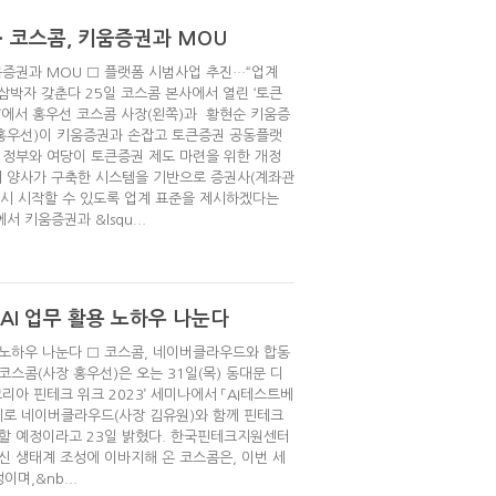
 코스콤, 키움증권과 MOU
움증권과 MOU □ 플랫폼 시범사업 추진…“업계
 삼박자 갖춘다 25일 코스콤 본사에서 열린 ‘토큰
’에서 홍우선 코스콤 사장(왼쪽)과 황현순 키움증
 홍우선)이 키움증권과 손잡고 토큰증권 공동플랫
 정부와 여당이 토큰증권 제도 마련을 위한 개정
시 양사가 구축한 시스템을 기반으로 증권사(계좌관
시 시작할 수 있도록 업계 표준을 제시하겠다는
 키움증권과 &lsqu...
 AI 업무 활용 노하우 나눈다
용 노하우 나눈다 □ 코스콤, 네이버클라우드와 합동
 코스콤(사장 홍우선)은 오는 31일(목) 동대문 디
리아 핀테크 위크 2023’ 세미나에서 「AI테스트베
주제로 네이버클라우드(사장 김유원)와 함께 핀테크
유할 예정이라고 23일 밝혔다. 한국핀테크지원센터
신 생태계 조성에 이바지해 온 코스콤은, 이번 세
며,&nb...