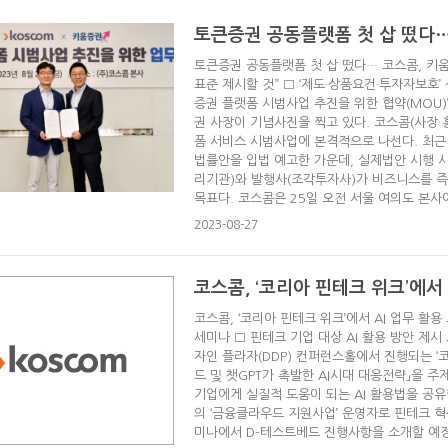
토큰증권 공동플랫폼 첫 삽 떴다…
토큰증권 공동플랫폼 첫 삽 떴다… 코스콤, 키
표준 제시할 것” □ ‘제도·상품요건·투자자보호’
증권 플랫폼 시범사업 추진을 위한 협약(MOU)
권 사장이 기념사진을 찍고 있다. 코스콤(사장
폼 서비스 시범사업에 본격적으로 나선다. 최근
법률안을 입법 예고한 가운데, 실제법안 시행 
리기관)와 발행사(조각투자사)가 비즈니스를 즉
목표다. 코스콤은 25일 오전 서울 여의도 본사에서
2023-08-27
코스콤, ‘코리아 핀테크 위크’에서
코스콤, ‘코리아 핀테크 위크’에서 AI 업무 활
세미나 □ 핀테크 기업 대상 AI 활용 방안 제시
자인 플라자(DDP) 컨퍼런스홀에서 진행되는 ‘코
드 및 챗GPT가 촉발한 AI시대 대응전략」을 
기업에게 실질적 도움이 되는 AI 활용법을 공
의 ‘금융클라우드 지원사업’ 운영자로 핀테크 혁
미나에서 D-테스트베드 진행사항을 소개할 예정이