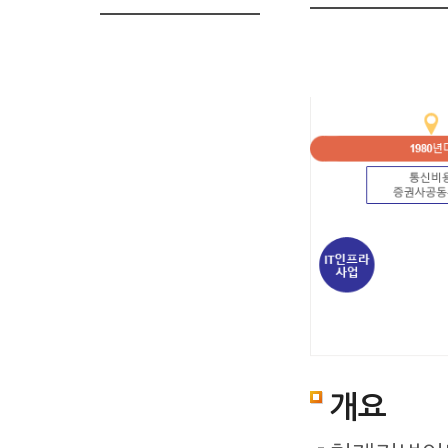
통
네
공
BCP(1999~)
금
공
부
IT
신
트
인
융
인
산
인
개요
비
워
인
ISAC(2003)
전
IDC(2012~)
프
용
크
증
자
라