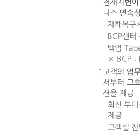
천재지변이나
증
(1991~)
(1999~)
문
사
권
-
서
업
니스 연속성
사
증
보
재해복구시
공
권
관
동
망,
소
BCP센터
부
전
(2009)
담
송
백업 Tap
망
※ BCP :
고객의 업무
서부터 고효
션을 제공
최신 부대
제공
고객별 전