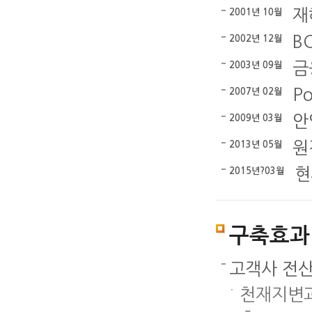
재
2001년 10월
B
2002년 12월
금
2003년 09월
P
2007년 02월
안
2009년 03월
원
2013년 05월
현
2015년?03월
구축효과
고객사 전산
천재지변과