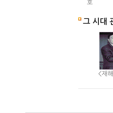
호
그 시대 
<재해