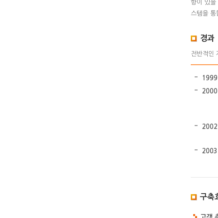
항이 있을
스템을 통
경과
전반적인 개
199
200
200
200
구축
고객 