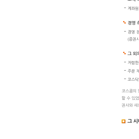
계좌원
경영 
경영 
(증권
그 외
저렴한
주문 
코스닥
코스콤의 
할 수 있
권사와 새
그 시