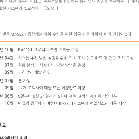
 때 신속한 대응이 어렵고, 지속적으로 변화하는 증권 업무 환경을 수용하는 데 어려
합한 시스템의 필요성이 대두되었다.
발은 ‘BASE21 종합개발 계획 수립을 위한 업무 진행 계획’에 따라 진행되었다.
9년 10월
BASE21 프로젝트 추진 계획을 수립
0년 04월
시스템 추진 방향 설정을 위한 기초 조사 연구 완료 및 전담 조직 구성
07월
현황 분석과 시장조사, 개발 방법을 결정
09월
본격적인 개발 착수
2년 02월
본 가동
09월
37개 고객사에 대한 모든 이행완료 이행
3년 06월
8일부터 9월 21일까지 6차에 걸쳐 고객사 재배치 작업 실시
10월
만일의 경우에 대비하여 BASE21시스템의 백업시스템 가동 시작
효과
측면에서의 효과