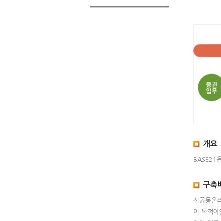
공
SUCCES(
신
SAVE+
HTS(199
BASE21(
PowerBa
증
동
공
(1998~2
권
개요
온
동
업
BASE2
라
온
무
인
라
구축
(1983~1
인
(1996~2
신공동온라
이 목적이