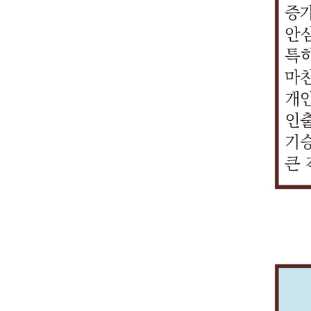
사
융
개
정
투
일
을
공
금
이
했
금
놔
본
기
사
인
보
자
반
한
동
계
외
을
융
야
참
조
기
정
보
회
적
다
으
좌
에
경
투
겠
조
직
에
보
호
사
으
고
로
관
금
우,
자
네
이
어
유
노
의
로
봐
운
련
융
어
회
요.
대
떠
출
력
공
생
야
영
해
사
떻
사
포
한
방
도
동
각
겠
관
금
기
게
에
통
조
지
중
대
하
지
리
융
피
조
연
장
치
를
요
응
는
만,
함
사
해
치
라
을
를
위
하
의
그
금
으
기
신
를
갷
개
취
해
지
중
런
융
로
피
고
취
야
설
하
최
만,
요
콜
사
써,
해
접
하
합
해
고
신
전
성
센
기
각
를
수
면
니
보
있
의
자
을
터
에
금
방
가
되
다.
이
나
보
금
인
를
대
융
지
될
나
혹
스
요?
안
융
식
말
한
투
하
경
요?
시
피
책
거
하
하
공
자
고
우,
영
싱
을
래
여,
는
동
회
있
해
업
을
갖
의
신
건
대
사
어
당
시