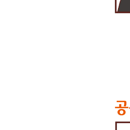
가
는
신
종
금
융
사
기
가
기
승
을
부
리
고
있
어
서
큰