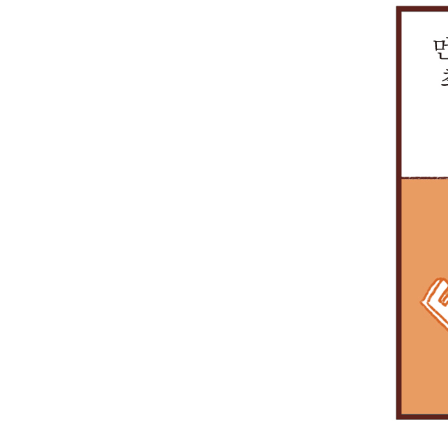
할
좌
구
그
인
는
수
관
축
중
효
역
없
련
이
에
과
할
는
정
중
대
도
을
상
보
요
표
크
하
황
를
하
적
죠.
고
이
이
지
인
있
에
중
않
사
죠.
요.
삼
을
례
특
중
까
로
히,
으
요?
코
금
로
스
융
보
콤
회
호
이
사
하
운
가
고
영
업
있
중
무
는
인
를
실
‘통