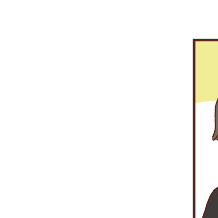
마
정
합
친
입
콜
야
니
센
간
다.
터’
시
가
간
있
을
습
틈
니
타
다.
개
인
통
장
에
서
돈
을
인
출
해