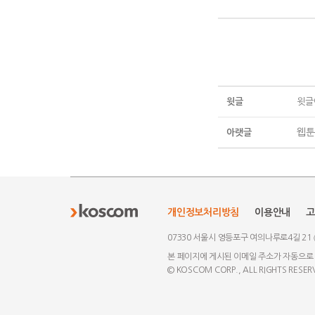
윗글
윗글
웹툰
아랫글
개인정보처리방침
이용안내
고
07330 서울시 영등포구 여의나루로4길 21
본 페이지에 게시된 이메일 주소가 자동으로
© KOSCOM CORP., ALL RIGHTS RESER