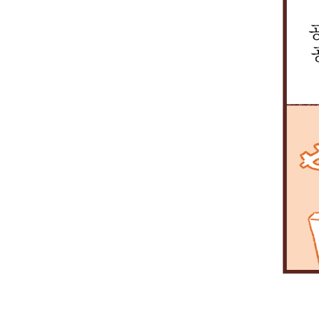
걱
정
이
에
요.