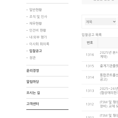
고
일반현황
조직 및 인사
재무현황
인건비 현황
입찰공고 목록
내·외부 평가
번호
이사회 회의록
입찰공고
2025년 
1316
계약)
정관
1315
중계기관플랫폼
윤리경영
통합콘트롤센
1314
공고)
알림마당
2025~26
1313
오시는 길
(협상에의한
ITSM 및 
고객센터
1312
장비) 교체
ITSM 및 
1311