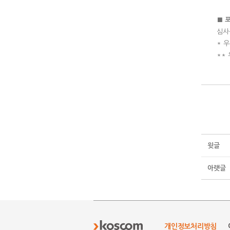
■
심사
* 
**
윗글
아랫글
개인정보처리방침