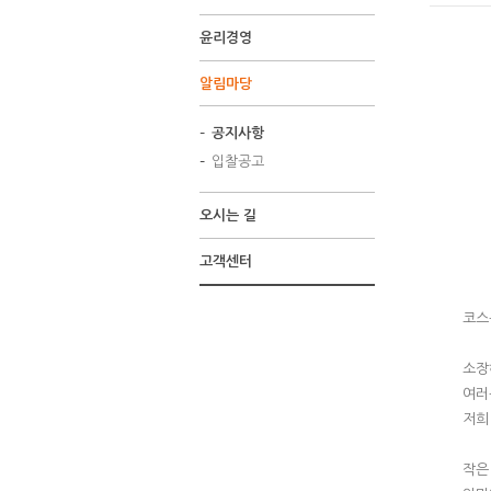
윤리경영
알림마당
공지사항
입찰공고
오시는 길
고객센터
코스
소장
여러
저희
작은