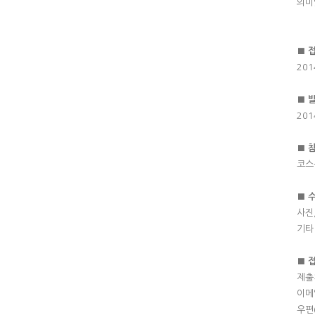
의미
■
201
■
201
■
코스
■
사진
기타
■
제출
이메일
우편