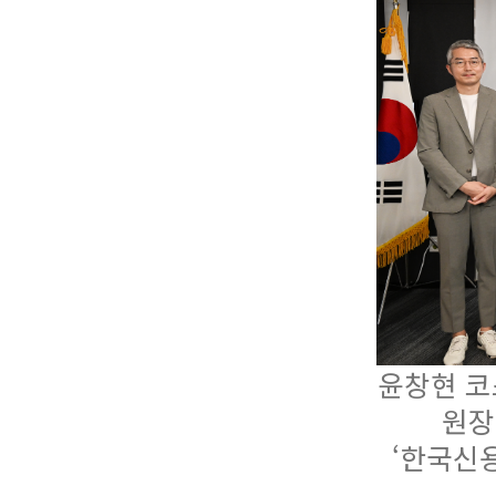
윤창현 코
원장
‘한국신