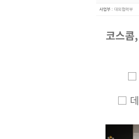
사업부 :
대외협력부
코스콤,
□ 금
□ 