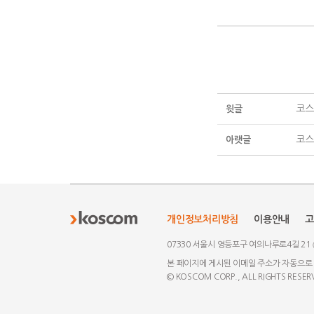
코스콤
윗글
코스
아랫글
개인정보처리방침
이용안내
고
07330 서울시 영등포구 여의나루로4길 21
본 페이지에 게시된 이메일 주소가 자동으로
© KOSCOM CORP., ALL RIGHTS RESER