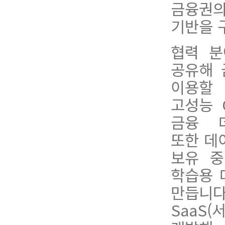
금융권의
기반을 
협
력
분
공유해 
이용할
고성능 
금융 
또한
데
보유 중
학습용
만듭니
SaaS