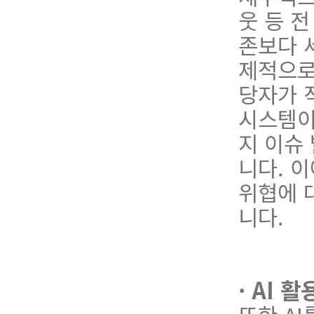
웃 등 
존보다 
제적으로
당
자
가
시
스
템
지 이슈
니다.
이
위
협
에 
니다.
· AI 