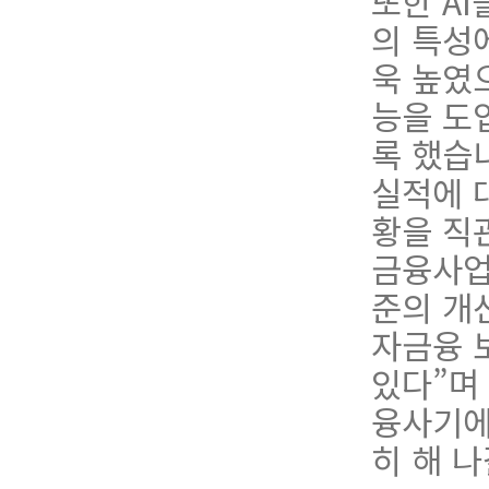
또한 A
의 특성
욱 높였
능을 도
록 했습
실적에 
황을 직
금
융
사
준의 개
자금융 
있다”며
융사기에
히 해 