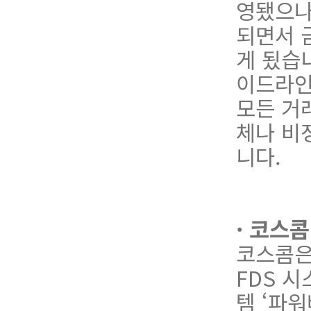
영됐으나
되면서 
게 됬습
이
드
라
모든 거
체나 비
니다.
· 코스콤
코스콤은
FDS 
템 ‘파워