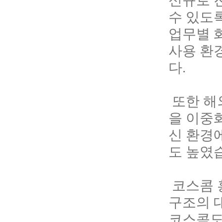
신규로 
수 있도록
업무별 
사용 환
다.
또
한
해
을
이
중
신 환경
도 높
였
코스콤 
구조의 대
코스콤도