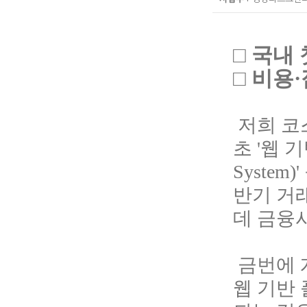
□ 국내 
□ 비용
저희 코
초 '웹 
System)'
반
기
거
데
금
융
금번에 
웹 기반 