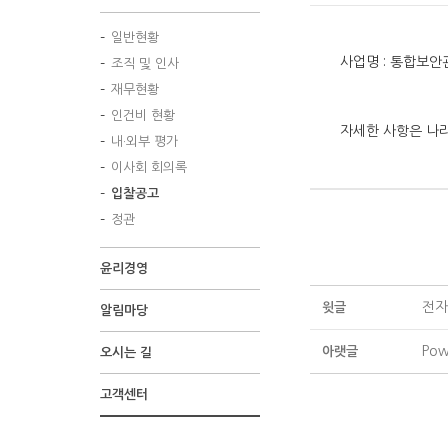
일반현황
사업명 : 통합보
조직 및 인사
재무현황
인건비 현황
자세한 사항은 나
내·외부 평가
이사회 회의록
입찰공고
정관
윤리경영
전자
윗글
알림마당
Po
아랫글
오시는 길
고객센터