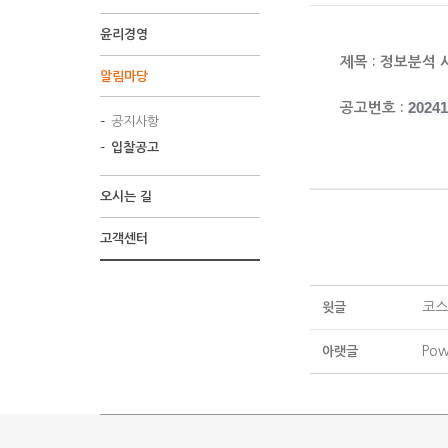
윤리경영
제목 : 정보분석
알림마당
20241
공고번호 :
공지사항
입찰공고
오시는 길
고객센터
코스
윗글
Po
아랫글