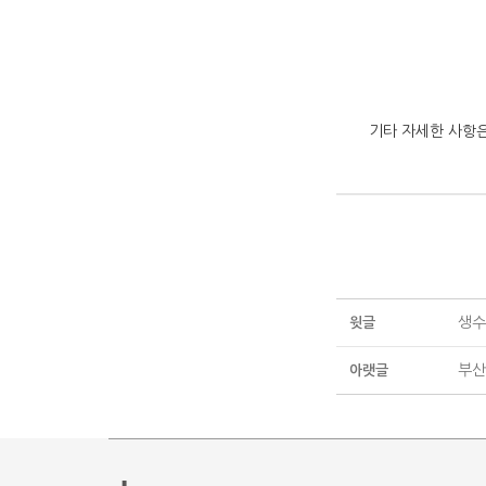
기타 자세한 사항은
생수
윗글
부산
아랫글