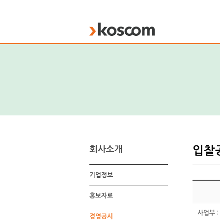
KOSCOM
회사소개
입찰
기업정보
입
찰
홍보자료
공
고
사업부 :
경영공시