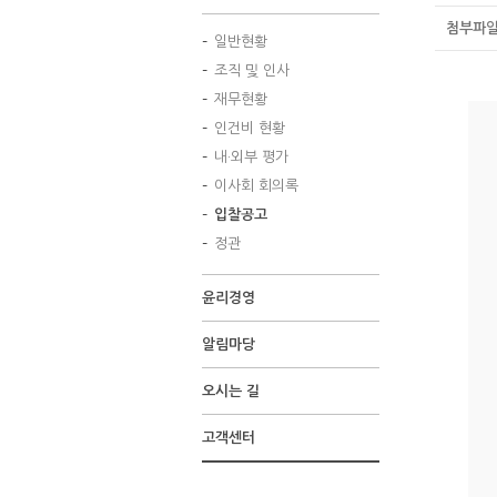
첨부파일 
일반현황
조직 및 인사
재무현황
인건비 현황
내·외부 평가
이사회 회의록
입찰공고
정관
윤리경영
알림마당
오시는 길
고객센터