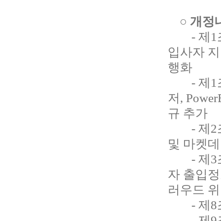
○ 개정
- 제1조
입사자 지
행화
- 제1조
저, Pow
규 추가
- 제2조
및 마켓데
- 제3조
자 출입정보
러우드 위
- 제8조
- 제9조(