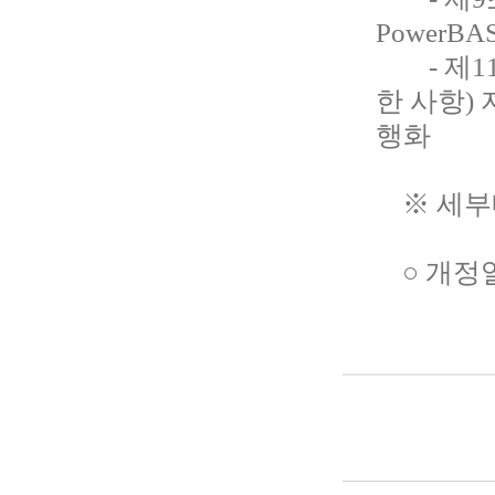
PowerB
- 제11
한 사항)
행화
※ 세부
○ 개정일 :